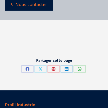
Nous contacter
Partager cette page
Partager
Partager
Partager
Partager
Partager
sur
sur
sur
sur
sur
Facebook
X
Pinterest
LinkedIn
WhatsApp
Profil industrie