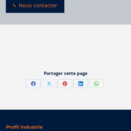
Nous contacter
Partager cette page
Partager
Partager
Partager
Partager
Partager
sur
sur
sur
sur
sur
Facebook
X
Pinterest
LinkedIn
WhatsApp
Profil industrie