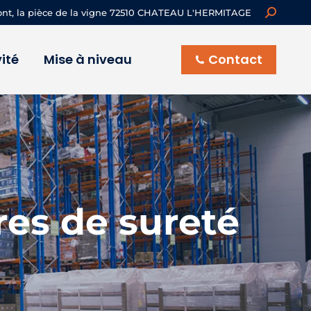
Recherch
ont, la pièce de la vigne 72510 CHATEAU L'HERMITAGE
:
ité
Mise à niveau
Contact
es de sureté