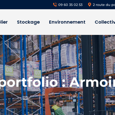
09 60 35 02 53
2 route du p
lier
Stockage
Environnement
Collectiv
portfolio :
Armoir
Vous êtes ici :
Accueil
Produit