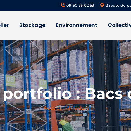
09 60 35 02 53
2 route du p
lier
Stockage
Environnement
Collectiv
portfolio :
Bacs 
Vous êtes ici :
Accueil
Produit