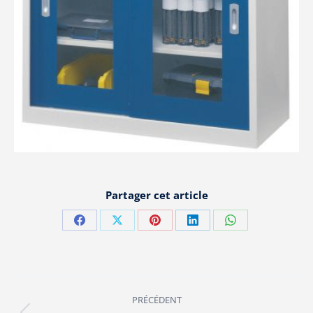
Partager cet article
Partager
Partager
Partager
Partager
Partager
sur
sur
sur
sur
sur
Facebook
X
Pinterest
LinkedIn
WhatsApp
Navigation
PRÉCÉDENT