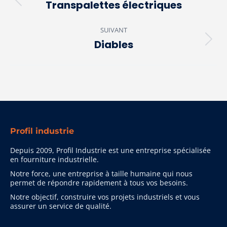
de
Transpalettes électriques
Onglet
précédent
commentaire
SUIVANT
Diables
Projets
similaires
Profil industrie
Depuis 2009, Profil Industrie est une entreprise spécialisée
en fourniture industrielle.
Notre force, une entreprise à taille humaine qui nous
permet de répondre rapidement à tous vos besoins.
Notre objectif, construire vos projets industriels et vous
assurer un service de qualité.