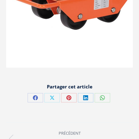
Partager cet article
Partager
Partager
Partager
Partager
Partager
sur
sur
sur
sur
sur
Facebook
X
Pinterest
LinkedIn
WhatsApp
Navigation
PRÉCÉDENT