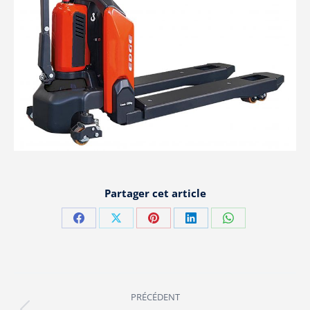
Partager cet article
Partager
Partager
Partager
Partager
Partager
sur
sur
sur
sur
sur
Facebook
X
Pinterest
LinkedIn
WhatsApp
Navigation
PRÉCÉDENT