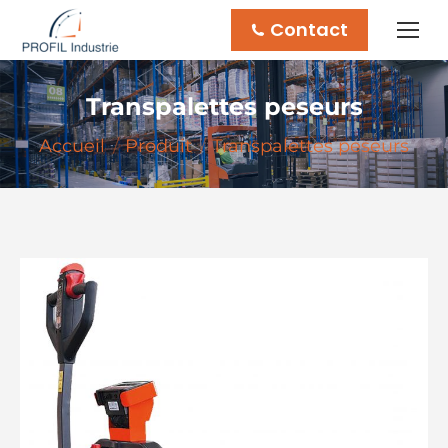
Contact
Transpalettes peseurs
Vous êtes ici :
Accueil
Produit
Transpalettes peseurs